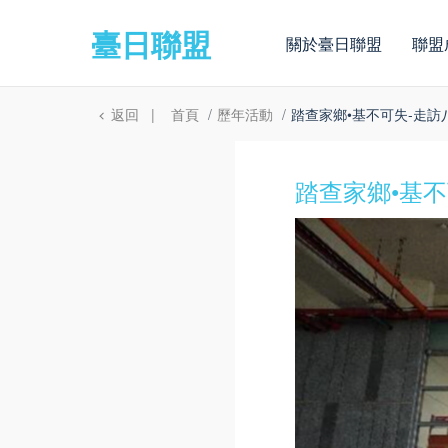
臺日聯盟
關於臺日聯盟
聯盟
返回
|
首頁
歷年活動
踏查家鄉•基不可失-走
踏查家鄉•基