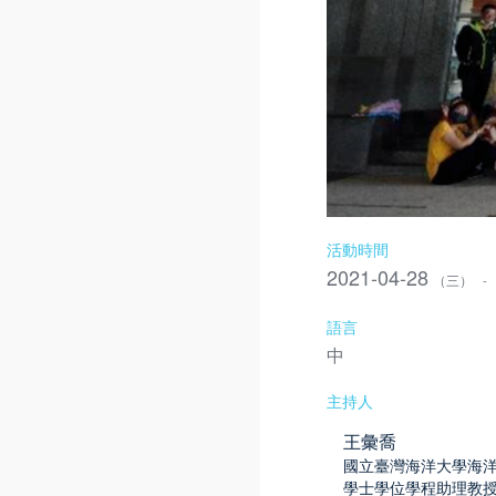
活動時間
2021-04-28
（三）
-
語言
中
主持人
王彙喬
國立臺灣海洋大學海
學士學位學程助理教