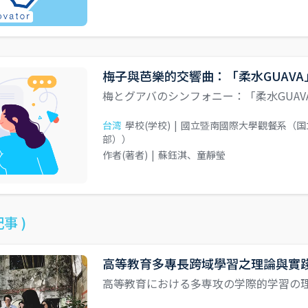
梅子與芭樂的交響曲：「柔水GUAVA
梅とグアバのシンフォニー：「柔水GUAV
台湾
學校(学校)
|
國立暨南國際大學觀餐系（国
部））
作者(著者)
|
蘇鈺淇、童靜瑩
事 )
高等教育多專長跨域學習之理論與實
高等教育における多専攻の学際的学習の