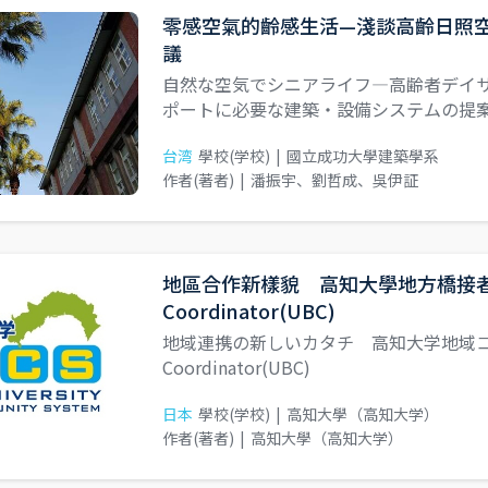
零感空氣的齡感生活—淺談高齡日照
議
自然な空気でシニアライフ―高齢者デイ
ポートに必要な建築・設備システムの提
台湾
學校(学校)
|
國立成功大學建築學系
作者(著者)
|
潘振宇、劉哲成、吳伊証
地區合作新樣貌 高知大學地方橋接者 Univ
Coordinator(UBC)
地域連携の新しいカタチ 高知大学地域コーディネ
Coordinator(UBC)
日本
學校(学校)
|
高知大學（高知大学）
作者(著者)
|
高知大學（高知大学）