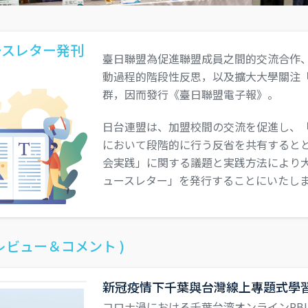
ースレター発刊
臺日聯盟為促進聯盟成員之間的交流合作
動過程的階段性反思，以及擴大大學關注
群，因而發行《臺日聯盟電子報》。
日台連盟は、加盟校間の交流を促進し、
において段階的に行う反省を共有すると
会実践」に関する議題と実践方法により
ュースレター」を発行することにいたし
 レビュー＆コメント )
新冠疫情下千葉與台灣線上專題式學習
コロナ渦における千葉台湾オンラインPB