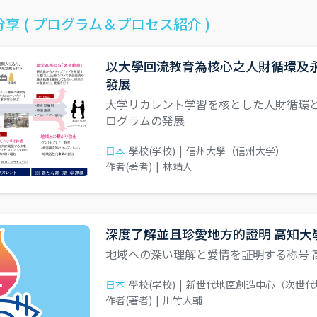
享 ( プログラム＆プロセス紹介 )
以大學回流教育為核心之人財循環及永
發展
大学リカレント学習を核とした人財循環と
ログラムの発展
日本
學校(学校)
|
信州大學（信州大学）
作者(著者)
|
林靖人
深度了解並且珍愛地方的證明 高知大
地域への深い理解と愛情を証明する称号 
日本
學校(学校)
|
新世代地區創造中心（次世代
作者(著者)
|
川竹大輔