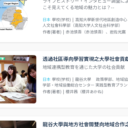
ライフヒストリー・インタビュー調査によ
こそ見えてくる地域の魅力とは？--
日本
學校(学校)
|
高知大學新世代地區創造中心
人文社會科學部（高知大学人文社会科学部）
作者(著者)
|
赤池慎吾（赤池慎吾）、岩佐光廣
透過社區導向學習實現之大學社會貢
地域連携型教育を通じた大学の社会貢献
日本
學校(学校)
|
龍谷大學 政策學部、地域協
学部・地域協働総合センター 実践型教育プラン
作者(著者)
|
櫻井茜（櫻井あかね)
龍谷大學與地方社會間雙向地域合作