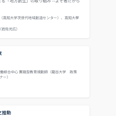
る「地方創生」の取り組み --よそ者だから
（高知大学次世代地域創造センター）、高知大學
（岩佐光広）
獻
働綜合中心 實踐型教育規劃師（龍谷大学 政策
ナー）
之推動