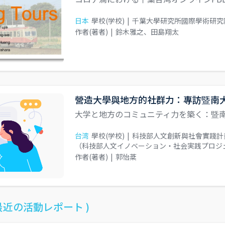
日本
學校(学校)
|
千葉大學研究所國際學術研究
作者(著者)
|
鈴木雅之、田島翔太
營造大學與地方的社群力：專訪暨南
大学と地方のコミュニティ力を築く：暨
台湾
學校(学校)
|
科技部人文創新與社會實踐計
（科技部人文イノベーション・社会実践プロジ
作者(著者)
|
郭怡棻
最近の活動レポート )