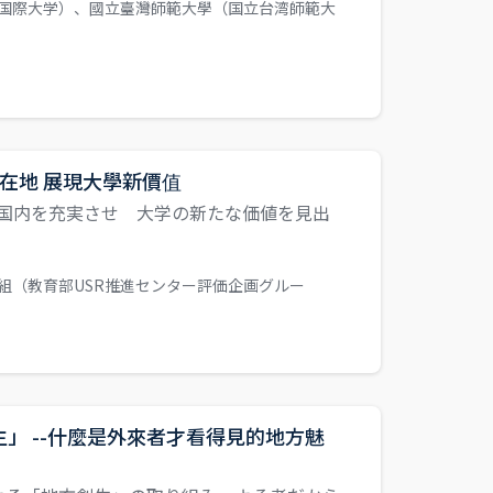
国際大学）、國立臺灣師範大學（国立台湾師範大
下深耕在地 展現大學新價值
ナ禍のなか国内を充実させ 大学の新たな価値を見出
組（教育部USR推進センター評価企画グルー
」 --什麼是外來者才看得見的地方魅