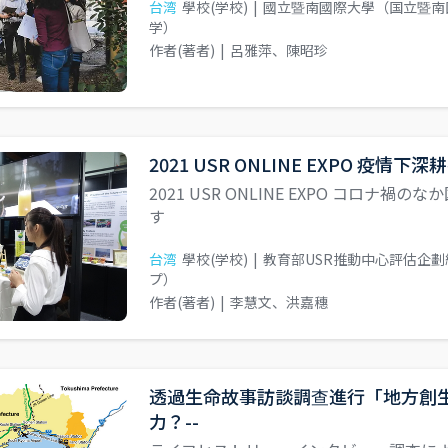
台湾
學校(学校)
|
國立暨南國際大學（国立暨南
学）
作者(著者)
|
呂雅萍、陳昭珍
2021 USR ONLINE EXPO 疫情
2021 USR ONLINE EXPO コロ
す
台湾
學校(学校)
|
教育部USR推動中心評估企劃
プ）
作者(著者)
|
李慧文、洪嘉穗
透過生命故事訪談調查進行「地方創生
力？--