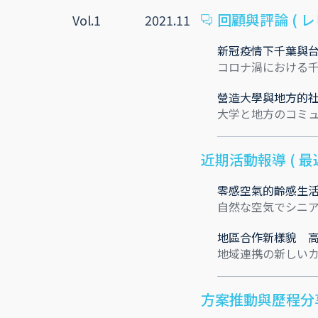
回顧與評論 ( 
Vol.1
2021.11
新冠疫情下千葉與台
コロナ渦における千
營造大學與地方的
大学と地方のコミ
近期活動報導 ( 最
零感空氣的齡感生
自然な空気でシニ
地區合作新樣貌 高知大學地
地域連携の新しいカタチ 
方案推動與歷程分享