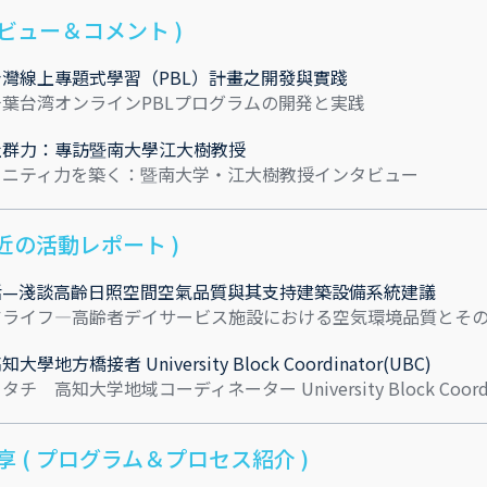
レビュー＆コメント )
灣線上專題式學習（PBL）計畫之開發與實踐
葉台湾オンラインPBLプログラムの開発と実践
社群力：專訪暨南大學江大樹教授
ュニティ力を築く：暨南大学・江大樹教授インタビュー
近の活動レポート )
活—淺談高齡日照空間空氣品質與其支持建築設備系統建議
アライフ―高齢者デイサービス施設における空気環境品質とそ
方橋接者 University Block Coordinator(UBC)
高知大学地域コーディネーター University Block Coordin
 ( プログラム＆プロセス紹介 )