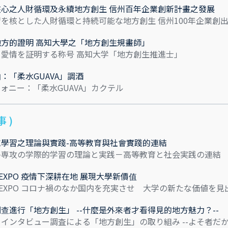
心之人財循環及永續地方創生 信州百年企業創新計畫之發展
を核とした人財循環と持続可能な地方創生 信州100年企業創
方的證明 高知大學之「地方創生規畫師」
愛情を証明する称号 高知大学「地方創生推進士」
：「柔水GUAVA」調酒
ォニー：「柔水GUAVA」カクテル
 )
學習之理論與實踐-高等教育與社會實踐的連結
多専攻の学際的学習の理論と実践－高等教育と社会実践の連結
INE EXPO 疫情下深耕在地 展現大學新價值
LINE EXPO コロナ禍のなか国内を充実させ 大学の新たな価値を見
查進行「地方創生」 --什麼是外來者才看得見的地方魅力？--
インタビュー調査による「地方創生」の取り組み --よそ者だか