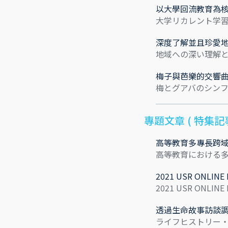
以大學回流教育為核
大学リカレント学習
深度了解並且珍愛地
地域への深い理解と
梅子與芭樂的交響曲
梅とグアバのシンフ
專題文章 ( 特集記事
高等教育多專長跨域
高等教育における
2021 USR ONL
2021 USR ON
透過生命故事訪談調
ライフヒストリー・