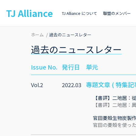
TJ Alliance
TJ Alliance について
聯盟のメンバー
ホーム
過去のニュースレター
過去のニュースレター
Issue No.
発行日
単元
專題文章 ( 特集記事
Vol.2
2022.03
【書評】二地居：
【書評】二地居：
官田菱殼生物炭製
官田の菱殼を使っ