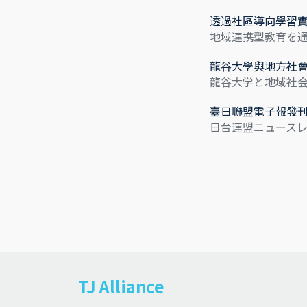
透過社區導向學習
地域連携型教育を
龍谷大學與地方社
龍谷大学と地域社
臺日聯盟電子報發
日台連盟ニュース
TJ Alliance