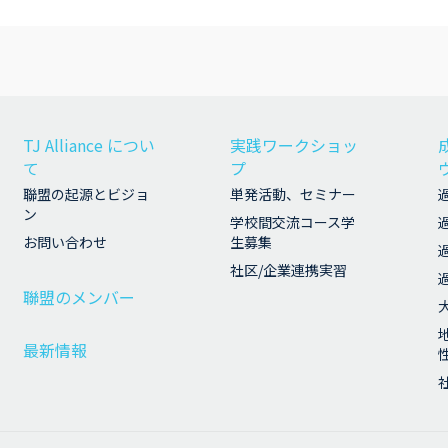
TJ Alliance につい
実践ワークショッ
て
プ
聯盟の起源とビジョ
単発活動、セミナー
ン
学校間交流コース学
お問い合わせ
生募集
社区/企業連携実習
聯盟のメンバー
最新情報