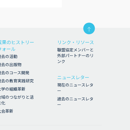
成果のヒストリー
リンク・リソース
ウォール
聯盟協定メンバーと
外部パートナーのリ
過去の活動
ンク
過去の出版物
過去のコース開発
ニュースレター
過去の教育実践研究
現在のニュースレタ
大学の組織革新
ー
地域のつながりと活
過去のニュースレタ
性化
ー
社会革新